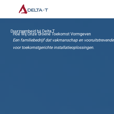
Ga
naar
de
inhoud
Duurzaamheid bij Delta T
Hoe Wij Onze Groene Toekomst Vormgeven
Een familiebedrijf dat vakmanschap en vooruitstrevend
voor toekomstgerichte installatieoplossingen.